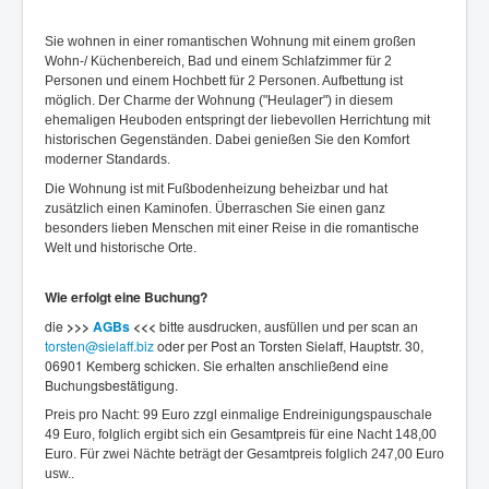
Sie wohnen in einer romantischen Wohnung mit einem großen
Wohn-/ Küchenbereich, Bad und einem Schlafzimmer für 2
Personen und einem Hochbett für 2 Personen. Aufbettung ist
möglich. Der Charme der Wohnung ("Heulager") in diesem
ehemaligen Heuboden entspringt der liebevollen Herrichtung mit
historischen Gegenständen. Dabei genießen Sie den Komfort
moderner Standards.
Die Wohnung ist mit Fußbodenheizung beheizbar und hat
zusätzlich einen Kaminofen. Überraschen Sie einen ganz
besonders lieben Menschen mit einer Reise in die romantische
Welt und historische Orte.
Wie erfolgt eine Buchung?
die
>>>
AGBs
<<<
bitte ausdrucken, ausfüllen und per scan an
torsten@sielaff.biz
oder per Post an Torsten Sielaff, Hauptstr. 30,
06901 Kemberg schicken. Sie erhalten anschließend eine
Buchungsbestätigung.
Preis pro Nacht: 99 Euro zzgl einmalige Endreinigungspauschale
49 Euro, folglich ergibt sich ein Gesamtpreis für eine Nacht 148,00
Euro. Für zwei Nächte beträgt der Gesamtpreis folglich 247,00 Euro
usw..